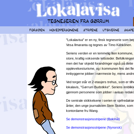
"Lokalavisa" er en ny, finsk tegneserie som b
Vesa Ilmaranta og tegnes av Timo Kähkönen.
Seriens verden er en temmelig liten kommune,
store, kraftig voksende tettsteder. Befolkning
men det har skjedd forandringer også på dette 
opplevelsesturisme, og i kommunen fins det fl
innbyggerne jobber i nærmeste by, mens andre
Ved torget står et 2-etasjers trehus, som er ti
lokalavis, "Gørrum Budstikke". Seriens innblikk 
gjennom personene som jobber i avisas redaks
De sentrale skikkelsene i serien er sjefredaktør
årtier, den unge journalisten Stein Stokke, som
kontordame fru Wang.
Se demonstrasjonsstripene (Bokmål)
Se demonstrasjonsstripene (Nynorsk)